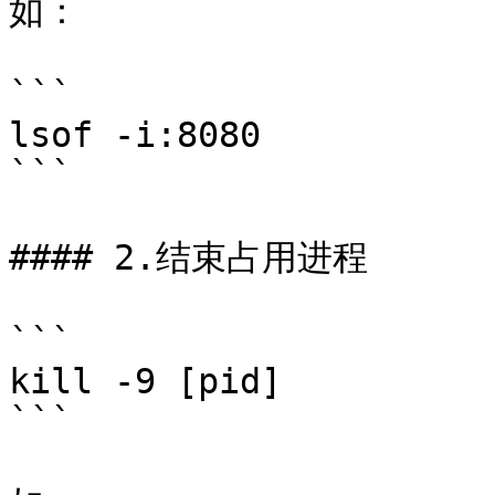
如：

```

lsof -i:8080

```

#### 2.结束占用进程

```

kill -9 [pid]

```
