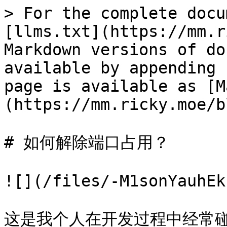
> For the complete docu
[llms.txt](https://mm.r
Markdown versions of do
available by appending 
page is available as [M
(https://mm.ricky.moe/b
# 如何解除端口占用？

![](/files/-M1sonYauhEk
这是我个人在开发过程中经常碰