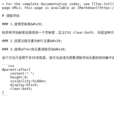
> For the complete documentation index, see [llms.txt](
page URLs; this page is available as [Markdown](https:/
# 清除浮动

### 1.使用空标签&#x20;

给所有浮动标签后面添加一个空标签，定义CSS clear:both. 但是这种
### 2.设置父级元素为BFC元素&#x20;

### 3.使用after伪元素清除浮动&#x20;

这个方法只适用于非IE浏览器。该方法必须为需要清除浮动元素的伪对象中设置
```css

#parent:after{

    content:".";

    height:0;

    visibility:hidden;

    display:block;

    clear:both;

}
