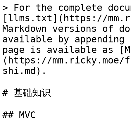
> For the complete docu
[llms.txt](https://mm.r
Markdown versions of do
available by appending 
page is available as [M
(https://mm.ricky.moe/f
shi.md).

# 基础知识

## MVC
