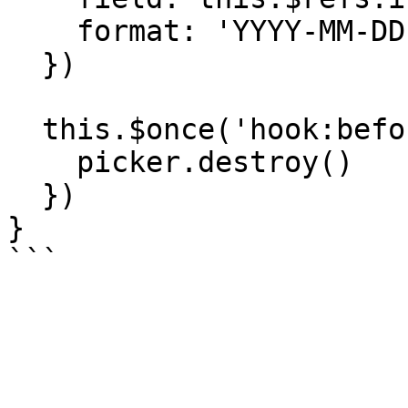
    format: 'YYYY-MM-DD'

  })

  this.$once('hook:beforeDestroy', function () {

    picker.destroy()

  })

}
