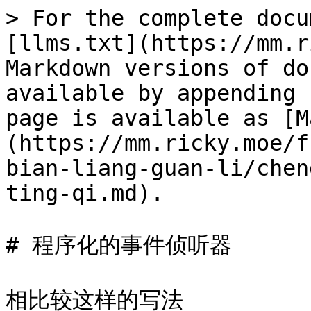
> For the complete docu
[llms.txt](https://mm.r
Markdown versions of do
available by appending 
page is available as [M
(https://mm.ricky.moe/f
bian-liang-guan-li/chen
ting-qi.md).

# 程序化的事件侦听器

相比较这样的写法
