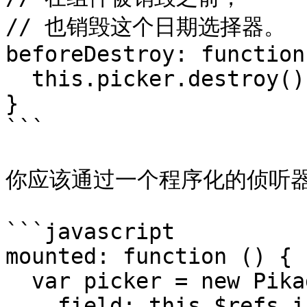
// 也销毁这个日期选择器。

beforeDestroy: function
  this.picker.destroy()

}

```

你应该通过一个程序化的侦听器
```javascript

mounted: function () {

  var picker = new Pikaday({

    field: this.$refs.input,
