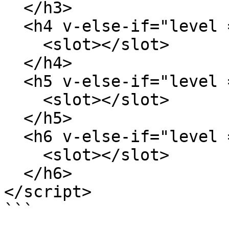
  </h3>

  <h4 v-else-if="level === 4">

    <slot></slot>

  </h4>

  <h5 v-else-if="level === 5">

    <slot></slot>

  </h5>

  <h6 v-else-if="level === 6">

    <slot></slot>

  </h6>

</script>

```
