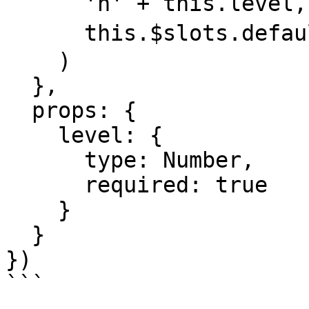
      'h' + this.level,   // 标签名称

      this.$slots.default // 子节点数组

    )

  },

  props: {

    level: {

      type: Number,

      required: true

    }

  }

})

```
