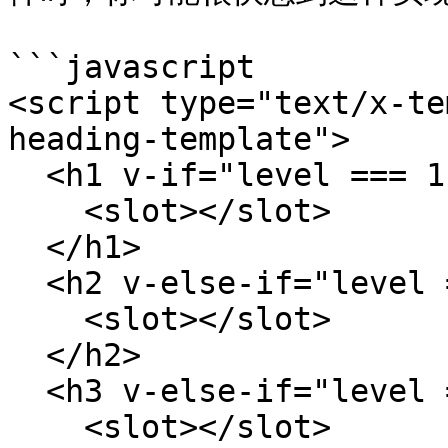
```javascript

<script type="text/x-te
heading-template">

  <h1 v-if="level === 1">

    <slot></slot>

  </h1>

  <h2 v-else-if="level === 2">

    <slot></slot>

  </h2>

  <h3 v-else-if="level === 3">

    <slot></slot>
