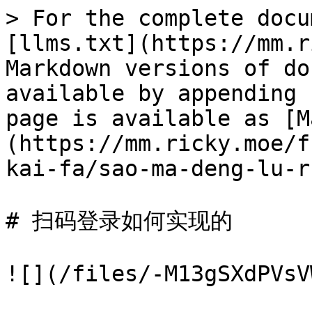
> For the complete docu
[llms.txt](https://mm.r
Markdown versions of do
available by appending 
page is available as [M
(https://mm.ricky.moe/f
kai-fa/sao-ma-deng-lu-r
# 扫码登录如何实现的

![](/files/-M13gSXdPVsV