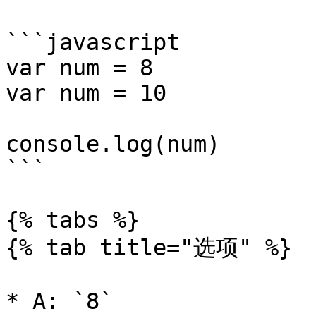
```javascript

var num = 8

var num = 10

console.log(num)

```

{% tabs %}

{% tab title="选项" %}

* A: `8`
