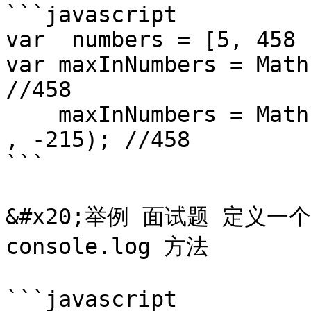
```javascript

var  numbers = [5, 458 
var maxInNumbers = Math.
//458

    maxInNumbers = Math.max.call(Math,5, 458 , 120 
, -215); //458

```

&#x20;举例 面试题 定义一个
console.log 方法

```javascript
