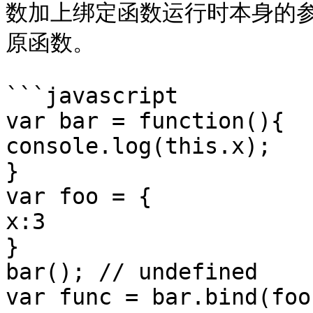
数加上绑定函数运行时本身的
原函数。

```javascript

var bar = function(){

console.log(this.x);

}

var foo = {

x:3

}

bar(); // undefined

var func = bar.bind(foo)