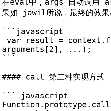
在eval中，args 自动调用 ar
果如 jawil所说，最终的效果
```javascript

 var result = context.fn(arguments[1], 
arguments[2], ...);

```

#### call 第二种实现方式

````javascript

Function.prototype.call