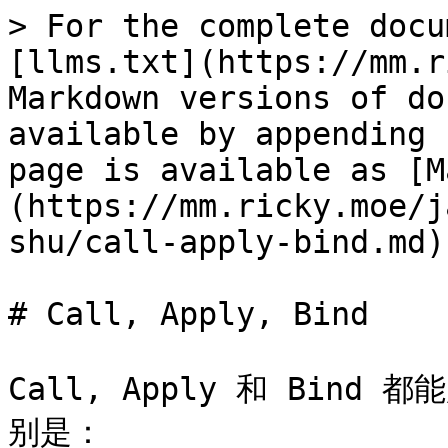
> For the complete docu
[llms.txt](https://mm.r
Markdown versions of do
available by appending 
page is available as [M
(https://mm.ricky.moe/j
shu/call-apply-bind.md).
# Call, Apply, Bind

Call, Apply 和 Bin
别是：
