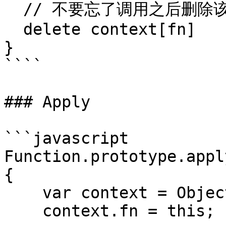
  // 不要忘了调用之后删除该属性

  delete context[fn]

}

````

### Apply

```javascript

Function.prototype.appl
{

    var context = Object(context) || window;

    context.fn = this;
