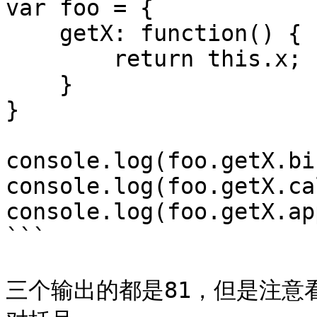
var foo = {

    getX: function() {

        return this.x;

    }

}

console.log(foo.getX.bi
console.log(foo.getX.ca
console.log(foo.getX.ap
```

三个输出的都是81，但是注意看