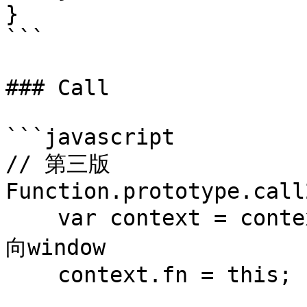
}

```

### Call

```javascript

// 第三版

Function.prototype.call
    var context = context || window; // 处理null就指
向window

    context.fn = this;
