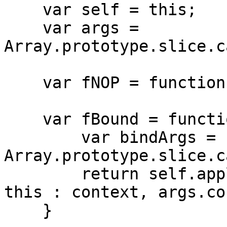
    var self = this;

    var args = 
Array.prototype.slice.c
    var fNOP = function () {};

    var fBound = function () {

        var bindArgs = 
Array.prototype.slice.c
        return self.apply(this instanceof fNOP ? 
this : context, args.co
    }
