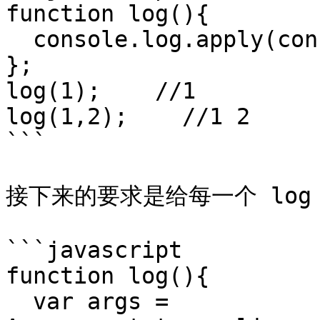
function log(){

  console.log.apply(console, arguments);

};

log(1);    //1

log(1,2);    //1 2

```

接下来的要求是给每一个 log 
```javascript

function log(){

  var args = 