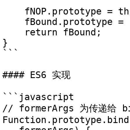
    fNOP.prototype = this.prototype;

    fBound.prototype = new fNOP();

    return fBound;

}

```

#### ES6 实现

```javascript

// formerArgs 为传递给
Function.prototype.bind