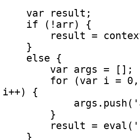
    var result;

    if (!arr) {

        result = context.fn();

    }

    else {

        var args = [];

        for (var i = 0, len = arr.length; i < len; 
i++) {

            args.push('arr[' + i + ']');

        }

        result = eval('context.fn(' + args + ')')

    }
