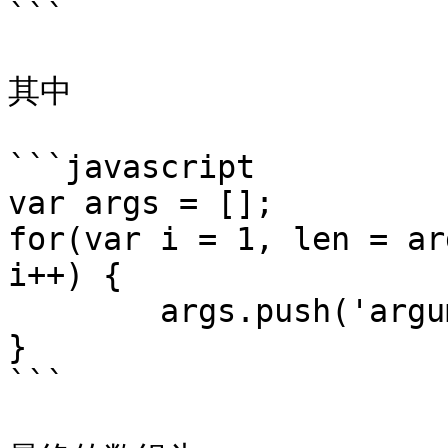
```

其中

```javascript

var args = [];

for(var i = 1, len = ar
i++) {

        args.push('arguments[' + i + ']');

}

```
