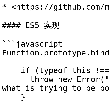
* <https://github.com/m
#### ES5 实现

```javascript

Function.prototype.bind
    if (typeof this !== "function") {

      throw new Error("Function.prototype.bind - 
what is trying to be bo
    }
