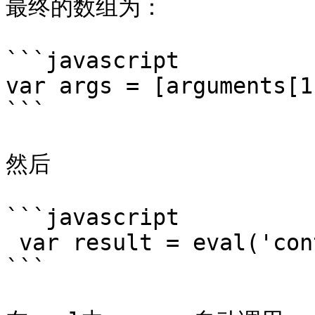
最终的数组为：

```javascript

var args = [arguments[1
```

然后

```javascript

 var result = eval('context.fn(' + args +')');

```
