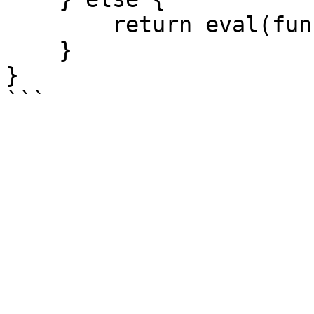
        return eval(funcString);

    }

}
