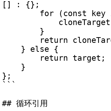
[] : {};

        for (const key in target) {

            cloneTarget[key] = clone(target[key]);

        }

        return cloneTarget;

    } else {

        return target;

    }

};

```

## 循环引用
