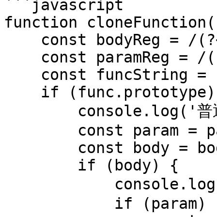
```javascript

function cloneFunction(
    const bodyReg = /(?<={)(.|\n)+(?=})/m;

    const paramReg = /(?<=\().+(?=\)\s+{)/;

    const funcString = func.toString();

    if (func.prototype) {

        console.log('普通函数');

        const param = paramReg.exec(funcString);

        const body = bodyReg.exec(funcString);

        if (body) {

            console.log('匹配到函数体：', body[0]);

            if (param) {
