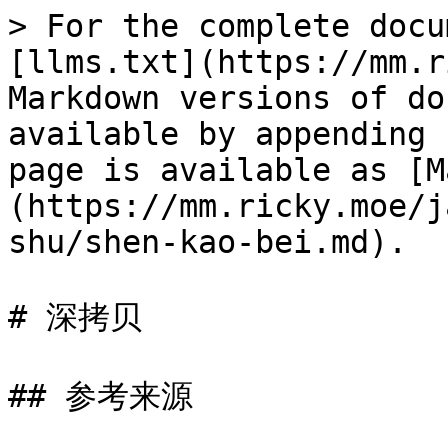
> For the complete docu
[llms.txt](https://mm.r
Markdown versions of do
available by appending 
page is available as [M
(https://mm.ricky.moe/j
shu/shen-kao-bei.md).

# 深拷贝

## 参考来源
