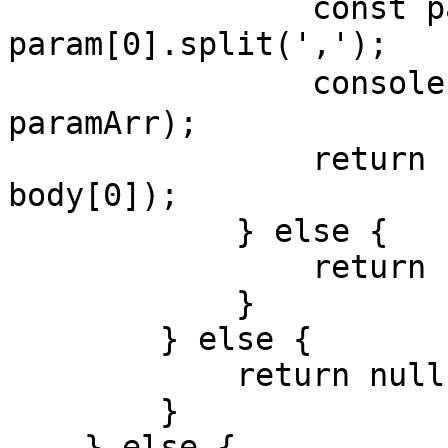
                const paramArr = 
param[0].split(',');

                console.log('匹配到参数：', 
paramArr);

                return new Function(...paramArr, 
body[0]);

            } else {

                return new Function(body[0]);

            }

        } else {

            return null;

        }

    } else {
