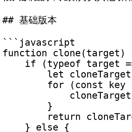
## 基础版本

```javascript

function clone(target) {
    if (typeof target === 'object') {

        let cloneTarget = {};

        for (const key in target) {

            cloneTarget[key] = clone(target[key]);

        }

        return cloneTarget;

    } else {
