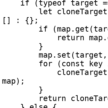
    if (typeof target === 'object') {

        let cloneTarget = Array.isArray(target) ? 
[] : {};

        if (map.get(target)) {

            return map.get(target);

        }

        map.set(target, cloneTarget);

        for (const key in target) {

            cloneTarget[key] = clone(target[key], 
map);

        }

        return cloneTarget;

    } else {
