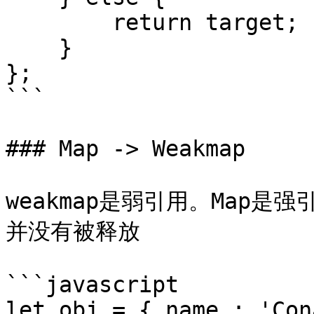
        return target;

    }

};

```

### Map -> Weakmap

weakmap是弱引用。Map
并没有被释放

```javascript

let obj = { name : 'Con