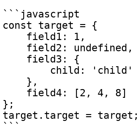
```javascript

const target = {

    field1: 1,

    field2: undefined,

    field3: {

        child: 'child'

    },

    field4: [2, 4, 8]

};

target.target = target;

```
