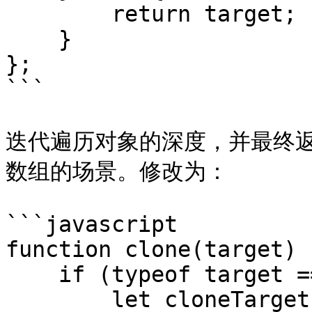
        return target;

    }

};

```

迭代遍历对象的深度，并最终
数组的场景。修改为：

```javascript

function clone(target) {
    if (typeof target === 'object') {

        let cloneTarget = Array.isArray(target) ? 