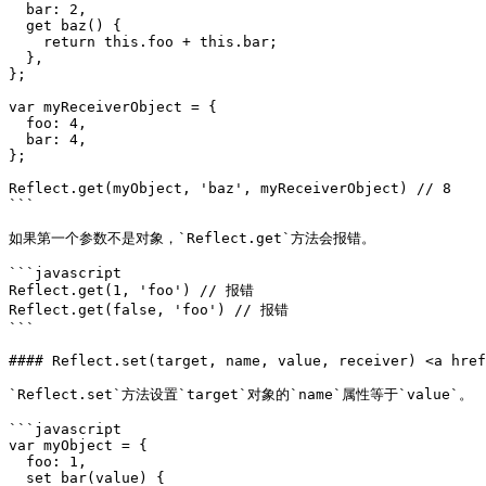
  bar: 2,

  get baz() {

    return this.foo + this.bar;

  },

};

var myReceiverObject = {

  foo: 4,

  bar: 4,

};

Reflect.get(myObject, 'baz', myReceiverObject) // 8

```

如果第一个参数不是对象，`Reflect.get`方法会报错。

```javascript

Reflect.get(1, 'foo') // 报错

Reflect.get(false, 'foo') // 报错

```

#### Reflect.set(target, name, value, receiver) <a href
`Reflect.set`方法设置`target`对象的`name`属性等于`value`。

```javascript

var myObject = {

  foo: 1,

  set bar(value) {
