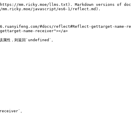
https://mm.ricky.moe/llms.txt). Markdown versions of doc
/mm.ricky.moe/javascript/es6-1/reflect.md).

6.ruanyifeng.com/#docs/reflect#Reflect-gettarget-name-re
gettarget-name-receiver"></a>

该属性，则返回`undefined`。

ceiver`。
