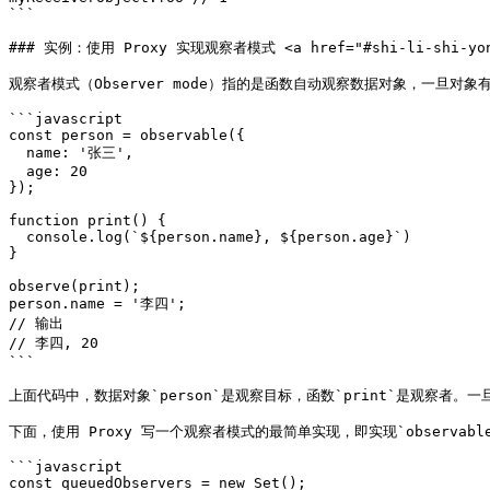
```

### 实例：使用 Proxy 实现观察者模式 <a href="#shi-li-shi-yong-pr
观察者模式（Observer mode）指的是函数自动观察数据对象，一旦对象
```javascript

const person = observable({

  name: '张三',

  age: 20

});

function print() {

  console.log(`${person.name}, ${person.age}`)

}

observe(print);

person.name = '李四';

// 输出

// 李四, 20

```

上面代码中，数据对象`person`是观察目标，函数`print`是观察者。一
下面，使用 Proxy 写一个观察者模式的最简单实现，即实现`observabl
```javascript

const queuedObservers = new Set();
