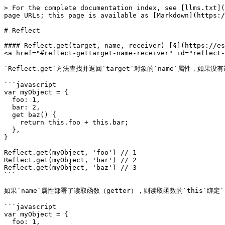
> For the complete documentation index, see [llms.txt](
page URLs; this page is available as [Markdown](https:/
# Reflect

#### Reflect.get(target, name, receiver) [§](https://es
<a href="#reflect-gettarget-name-receiver" id="reflect-
`Reflect.get`方法查找并返回`target`对象的`name`属性，如果没有
```javascript

var myObject = {

  foo: 1,

  bar: 2,

  get baz() {

    return this.foo + this.bar;

  },

}

Reflect.get(myObject, 'foo') // 1

Reflect.get(myObject, 'bar') // 2

Reflect.get(myObject, 'baz') // 3

```

如果`name`属性部署了读取函数（getter），则读取函数的`this`绑定`re
```javascript

var myObject = {

  foo: 1,
