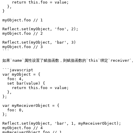
    return this.foo = value;

  },

}

myObject.foo // 1

Reflect.set(myObject, 'foo', 2);

myObject.foo // 2

Reflect.set(myObject, 'bar', 3)

myObject.foo // 3

```

如果`name`属性设置了赋值函数，则赋值函数的`this`绑定`receiver`。
```javascript

var myObject = {

  foo: 4,

  set bar(value) {

    return this.foo = value;

  },

};

var myReceiverObject = {

  foo: 0,

};

Reflect.set(myObject, 'bar', 1, myReceiverObject);

myObject.foo // 4

myReceiverObject.foo // 1
