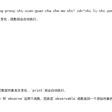
oxy-shi-xian-guan-cha-zhe-mo-shi" id="shi-li-shi-yong-
有变化，函数就会自动执行。

旦数据对象发生变化，`print`就会自动执行。

e`和`observe`这两个函数。思路是`observable`函数返回一个原始