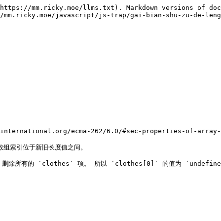
https://mm.ricky.moe/llms.txt). Markdown versions of doc
/mm.ricky.moe/javascript/js-trap/gai-bian-shu-zu-de-leng
national.org/ecma-262/6.0/#sec-properties-of-array-i
的数组索引位于新旧长度值之间。
