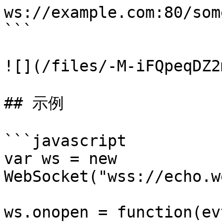
ws://example.com:80/som
```

![](/files/-M-iFQpeqDZ2
## 示例

```javascript

var ws = new 
WebSocket("wss://echo.w
ws.onopen = function(ev