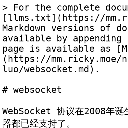
> For the complete docu
[llms.txt](https://mm.r
Markdown versions of do
available by appending 
page is available as [M
(https://mm.ricky.moe/n
luo/websocket.md).

# websocket

WebSocket 协议在2008
器都已经支持了。
