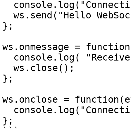
  console.log("Connection open ..."); 

  ws.send("Hello WebSockets!");

};

ws.onmessage = function
  console.log( "Received Message: " + evt.data);

  ws.close();

};

ws.onclose = function(e
  console.log("Connection closed.");

};      
