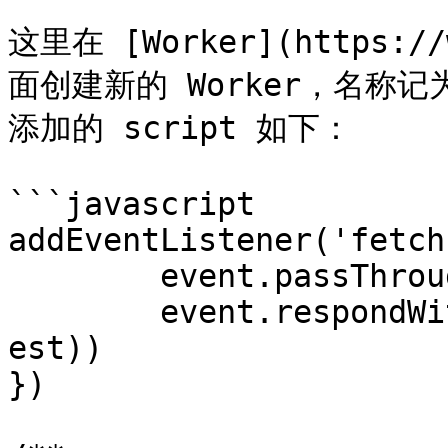
这里在 [Worker](https://
面创建新的 Worker，名称记为 `
添加的 script 如下：

```javascript

addEventListener('fetch
	event.passThroughOnException()

	event.respondWith(handleRequest(event.requ
est))

})
