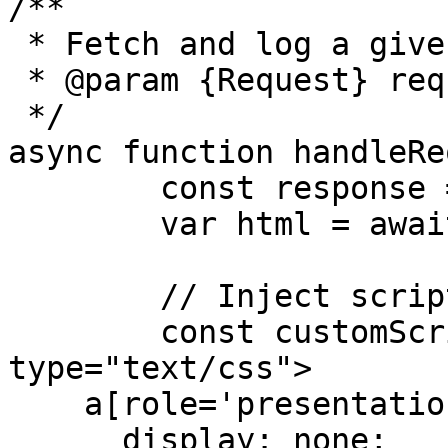
/**

 * Fetch and log a given request object

 * @param {Request} request

 */

async function handleRe
	const response = await fetch(request)

	var html = await response.text()

	// Inject scripts

	const customScripts = `<style 
type="text/css">

    a[role='presentation'] {

      display: none;
