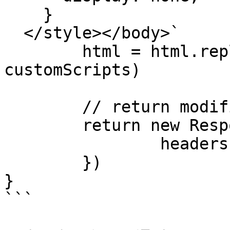
    }

  </style></body>`

	html = html.replace( /<\/body>/ , 
customScripts)

	// return modified response

	return new Response(html, {

		headers: response.headers

	}) 

}

```
