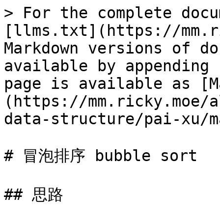
> For the complete docu
[llms.txt](https://mm.r
Markdown versions of do
available by appending 
page is available as [M
(https://mm.ricky.moe/a
data-structure/pai-xu/m
# 冒泡排序 bubble sort

## 思路
