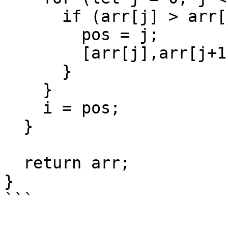
      if (arr[j] > arr[j + 1]) {

        pos = j;

        [arr[j],arr[j+1]] = [arr[j+1],arr[j]]

      }

    }

    i = pos;

  }

  return arr;

}

```
