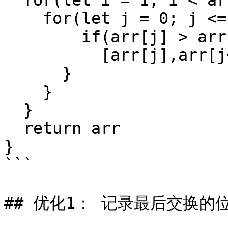
  for(let i = 1; i < arr.length; i++){

    for(let j = 0; j <= i; j++){

    	if(arr[j] > arr[j+1]){

          [arr[j],arr[j+1]] = [arr[j+1],arr[j]]

      }

    }

  }

  return arr

}

```

## 优化1： 记录最后交换的位