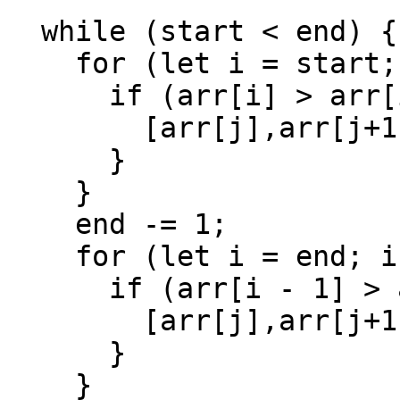
  while (start < end) {

    for (let i = start; i < end; i++) {

      if (arr[i] > arr[i + 1]) {

        [arr[j],arr[j+1]] = [arr[j+1],arr[j]];

      }

    }

    end -= 1;

    for (let i = end; i > start; i--) {

      if (arr[i - 1] > arr[i]) {

        [arr[j],arr[j+1]] = [arr[j+1],arr[j]];

      }

    }
