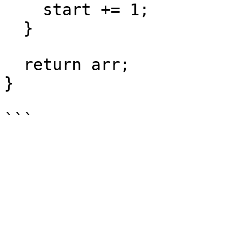
    start += 1;

  }

  return arr;

}
