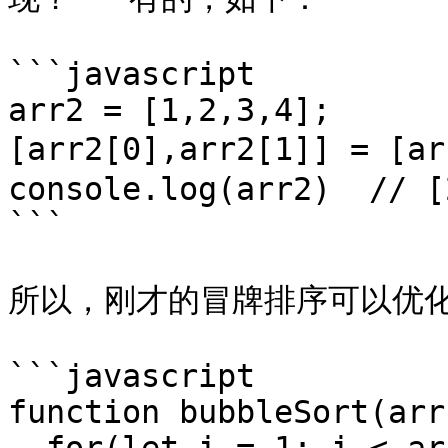
```javascript

arr2 = [1,2,3,4];

[arr2[0],arr2[1]] = [a
console.log(arr2)  // [
```

所以，刚才的冒牌排序可以优化
```javascript

function bubbleSort(arr)