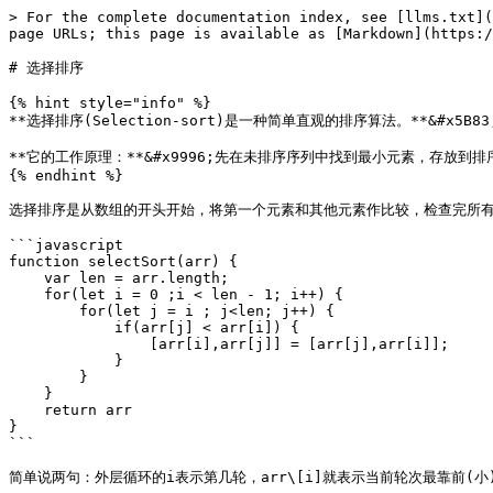
> For the complete documentation index, see [llms.txt](
page URLs; this page is available as [Markdown](https:/
# 选择排序

{% hint style="info" %}

**选择排序(Selection-sort)是一种简单直观的排序算法。**&#
**它的工作原理：**&#x9996;先在未排序序列中找到最小元素，存
{% endhint %}

选择排序是从数组的开头开始，将第一个元素和其他元素作比较，检查完所有
```javascript

function selectSort(arr) {

    var len = arr.length;

    for(let i = 0 ;i < len - 1; i++) {

        for(let j = i ; j<len; j++) {

            if(arr[j] < arr[i]) {

                [arr[i],arr[j]] = [arr[j],arr[i]];

            }

        }

    }

    return arr

}

```

简单说两句：外层循环的i表示第几轮，arr\[i]就表示当前轮次最靠前(