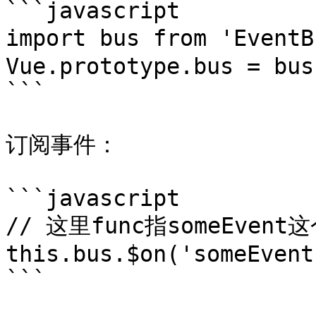
```javascript

import bus from 'Even
Vue.prototype.bus = bus

```

订阅事件：

```javascript

// 这里func指someEven
this.bus.$on('someEvent
```
