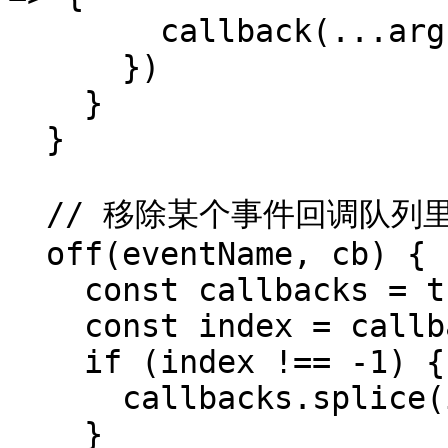
        callback(...args)

      })

    }

  }

  // 移除某个事件回调队列里的指定回调函数

  off(eventName, cb) {

    const callbacks = this.handlers[eventName]

    const index = callbacks.indexOf(cb)

    if (index !== -1) {

      callbacks.splice(index, 1)

    }
