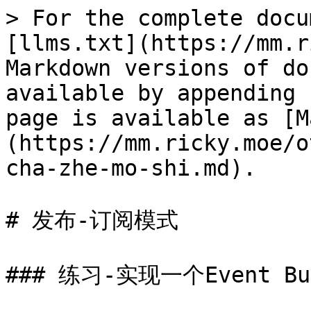
> For the complete docu
[llms.txt](https://mm.r
Markdown versions of do
available by appending 
page is available as [M
(https://mm.ricky.moe/o
cha-zhe-mo-shi.md).

# 发布-订阅模式

### 练习-实现一个Event Bus/