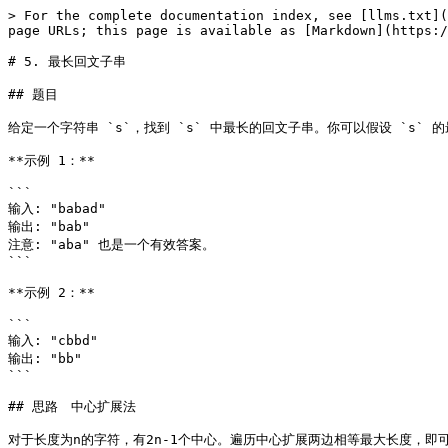
> For the complete documentation index, see [llms.txt](
page URLs; this page is available as [Markdown](https:/
# 5. 最长回文子串

## 题目

给定一个字符串 `s`，找到 `s` 中最长的回文子串。你可以假设 `s` 的最
**示例 1：**

```

输入: "babad"

输出: "bab"

注意: "aba" 也是一个有效答案。

```

**示例 2：**

```

输入: "cbbd"

输出: "bb"

```

## 思路　中心扩展法

对于长度为n的字符，有2n-1个中心。遍历中心扩展两边相等最大长度，即可