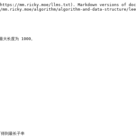
https://mm.ricky.moe/llms.txt). Markdown versions of doc
/mm.ricky.moe/algorithm/algorithm-and-data-structure/lee
大长度为 1000。

得到最长子串
