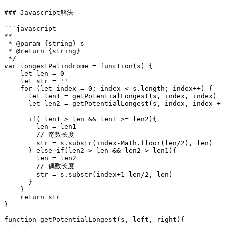
### Javascript解法

```javascript

**

 * @param {string} s

 * @return {string}

 */

var longestPalindrome = function(s) {

    let len = 0

    let str = ''

    for (let index = 0; index < s.length; index++) {

      let len1 = getPotentialLongest(s, index, index)

      let len2 = getPotentialLongest(s, index, index + 1)

      if( len1 > len && len1 >= len2){

        len = len1

        // 奇数长度

        str = s.substr(index-Math.floor(len/2), len) 

      } else if(len2 > len && len2 > len1){

        len = len2

        // 偶数长度

        str = s.substr(index+1-len/2, len)

      }

    }

    return str

}

function getPotentialLongest(s, left, right){
