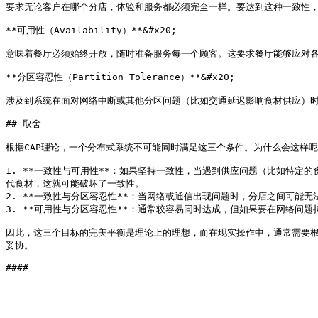
要求无论客户在哪个分店，体验和服务都必须完全一样。要达到这种一致性，
**可用性（Availability）**&#x20;

意味着餐厅必须始终开放，随时准备服务每一个顾客。这要求餐厅能够应对各
**分区容忍性（Partition Tolerance）**&#x20;

涉及到系统在面对网络中断或其他分区问题（比如交通延迟影响食材供应）时
## 取舍

根据CAP理论，一个分布式系统不可能同时满足这三个条件。为什么会这样呢
1. **一致性与可用性**：如果坚持一致性，当遇到供应问题（比如特
代食材，这就可能破坏了一致性。

2. **一致性与分区容忍性**：当网络或通信出现问题时，分店之间可能
3. **可用性与分区容忍性**：通常较容易同时达成，但如果要在网络问
因此，这三个目标的完美平衡是理论上的理想，而在现实操作中，通常需要根
妥协。
