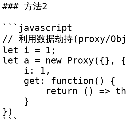
### 方法2

```javascript

// 利用数据劫持(proxy/Objec
let i = 1;

let a = new Proxy({}, {

    i: 1,

    get: function() {

        return () => this.i++;

    }

})

```
