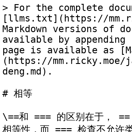
> For the complete docu
[llms.txt](https://mm.r
Markdown versions of do
available by appending 
page is available as [M
(https://mm.ricky.moe/j
deng.md).

# 相等

\==和 === 的区别在于，
相等性，而 === 检查不允