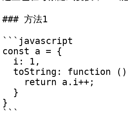
### 方法1

```javascript

const a = {

  i: 1,

  toString: function () {

    return a.i++;

  }

}

```
