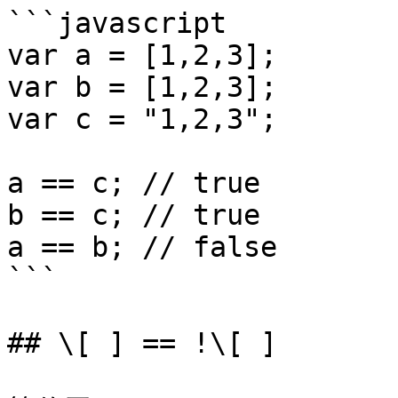
```javascript

var a = [1,2,3];

var b = [1,2,3];

var c = "1,2,3";

a == c; // true

b == c; // true

a == b; // false

```

## \[ ] == !\[ ]
