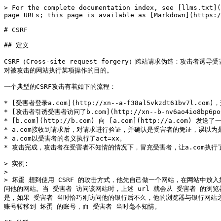
> For the complete documentation index, see [llms.txt](
page URLs; this page is available as [Markdown](https:/
# CSRF

## 定义

CSRF（Cross-site request forgery）跨站请求伪
对被攻击的网站执行某项操作的目的。

一个典型的CSRF攻击有着如下的流程：

* [受害者登录a.com](http://xn--a-f38al5vkzdt61bv7l.c
* [攻击者引诱受害者访问了b.com](http://xn--b-nv6ao4io8bp6po6e
* [b.com](http://b.com) 向 [a.com](http://a.com) 发
* a.com接收到请求后，对请求进行验证，并确认是受害者的凭证，误以为
* a.com以受害者的名义执行了act=xx。

* 攻击完成，攻击者在受害者不知情的情况下，冒充受害者，让a.com执行
> 实例:

>

> 坏蛋 想到使用 CSRF 的攻击方式，他先自己做一个网站，在网站中放入如下代码： sr
问他的网站。当 受害者 访问该网站时，上述 url 就会从 受害者 的浏
是，如果 受害者 当时恰巧刚访问他的银行后不久，他的浏览器与银行网站之间的
账号转移到 坏蛋 的账号，而 受害者 当时毫不知情。
