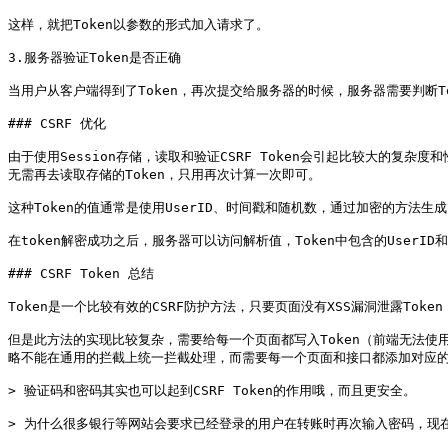
这样，就把Token以参数的形式加入请求了。

3.服务器验证Token是否正确

当用户从客户端得到了Token，再次提交给服务器的时候，服务器需要判断T
### CSRF 优化

由于使用Session存储，读取和验证CSRF Token会引起比较大的复杂度和
无需再去读取存储的Token，只用再次计算一次即可。

这种Token的值通常是使用UserID、时间戳和随机数，通过加密的方法生成
在token解密成功之后，服务器可以访问解析值，Token中包含的UserI
### CSRF Token 总结

Token是一个比较有效的CSRF防护方法，只要页面没有XSS漏洞泄露Token
但是此方法的实现比较复杂，需要给每一个页面都写入Token（前端无法使用纯
略不能在通用的拦截上统一拦截处理，而需要每一个页面和接口都添加对应的
> 验证码和密码其实也可以起到CSRF Token的作用哦，而且更安全。

> 为什么很多银行等网站会要求已经登录的用户在转账时再次输入密码，现在