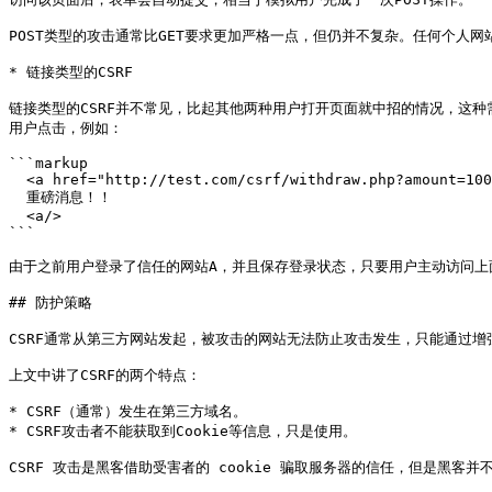
POST类型的攻击通常比GET要求更加严格一点，但仍并不复杂。任何个人网
* 链接类型的CSRF

链接类型的CSRF并不常见，比起其他两种用户打开页面就中招的情况，这
用户点击，例如：

```markup

  <a href="http://test.com/csrf/withdraw.php?amount=1000&for=hacker" taget="_blank">

  重磅消息！！

  <a/>

```

由于之前用户登录了信任的网站A，并且保存登录状态，只要用户主动访问上面
## 防护策略

CSRF通常从第三方网站发起，被攻击的网站无法防止攻击发生，只能通过增强
上文中讲了CSRF的两个特点：

* CSRF（通常）发生在第三方域名。

* CSRF攻击者不能获取到Cookie等信息，只是使用。

CSRF 攻击是黑客借助受害者的 cookie 骗取服务器的信任，但是黑客并