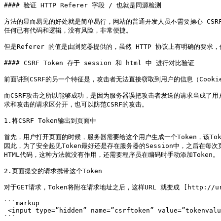
#### 验证 HTTP Referer 字段 / 也就是同源检测

方法的显而易见的好处就是简单易行，网站的普通开发人员不需要操心 CSR
任何已有代码和逻辑，没有风险，非常便捷。

但是Referer 的值是由浏览器提供的，虽然 HTTP 协议上有明确的要求
#### CSRF Token 存于 session 和 html 中 进行对比验证

前面讲到CSRF的另一个特征是，攻击者无法直接窃取到用户的信息（Cookie，
而CSRF攻击之所以能够成功，是因为服务器误把攻击者发送的请求当成了用户
求和攻击的请求区分开，也可以防范CSRF的攻击。

1.将CSRF Token输出到页面中

首先，用户打开页面的时候，服务器需要给这个用户生成一个Token，该Tok
因此，为了安全起见Token最好还是存在服务器的Session中，之后在每
HTML代码，这种方法就没有作用，还需要程序员在编码时手动添加Token。

2.页面提交的请求携带这个Token

对于GET请求，Token将附在请求地址之后，这样URL 就变成 [http://url?cs
```markup

 <input type=”hidden” name=”csrftoken” value=”tokenvalue”/>

```
