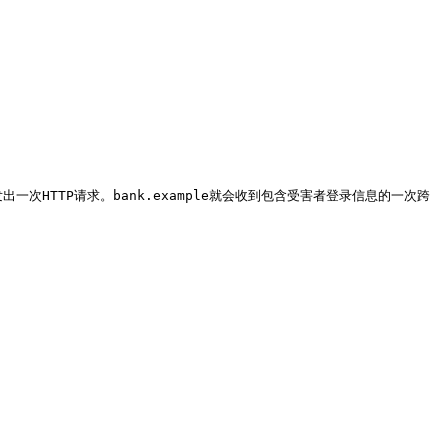
cker`发出一次HTTP请求。bank.example就会收到包含受害者登录信息的一次跨