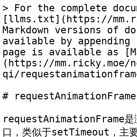
> For the complete docu
[llms.txt](https://mm.r
Markdown versions of do
available by appending 
page is available as [M
(https://mm.ricky.moe/n
qi/requestanimationfram
# requestAnimationFrame

requestAnimationF
口，类似于setTimeout，