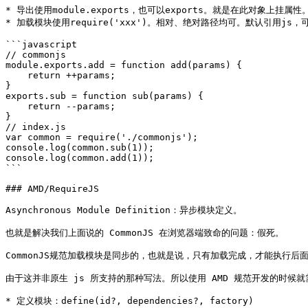
* 导出使用module.exports，也可以exports。就是在此对象上挂属性。expo
* 加载模块使用require('xxx')。相对、绝对路径均可。默认引用js，可
```javascript

// commonjs

module.exports.add = function add(params) {

    return ++params;

}

exports.sub = function sub(params) {

    return --params;

}

// index.js

var common = require('./commonjs');

console.log(common.sub(1));

console.log(common.add(1));

```

### AMD/RequireJS

Asynchronous Module Definition：异步模块定义。

也就是解决我们上面说的 CommonJS 在浏览器端致命的问题：假死。

CommonJS规范加载模块是同步的，也就是说，只有加载完成，才能执行后
由于这并非原生 js 所支持的那种写法。所以使用 AMD 规范开发的时候就需要大
* 定义模块：define(id?, dependencies?, factory)
