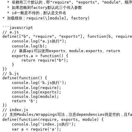
  * 依赖有三个默认的，即"require", "exports", "module"。顺序个数均可视情况

  * 如果忽略则factory默认此三个传入参数

  * id一般是不传的，默认是文件名

* 加载模块：require(\[module], factory)

```javascript

// a.js

define(["b", "require", "exports"], function(b, require
    console.log("a.js执行");

    console.log(b);

    // 暴露api可以使用exports、module.exports、return

    exports.a = function() {

        return require("b");

    }

})

// b.js

define(function() {

    console.log('b.js执行');

    console.log(require);

    console.log(exports);

    console.log(module);

    return 'b';

})

// index.js

// 支持Modules/Wrappings写法，注意dependencies得是空的，且f
define(function(require, exports, module) {

    console.log('index.js执行');

    var a = require('a');
