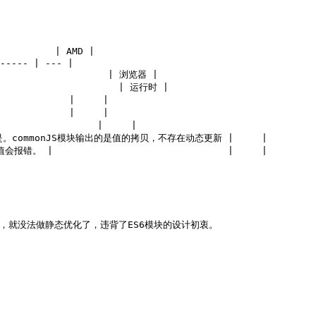
         | AMD |

----- | --- |

                  | 浏览器 |

                   | 运行时 |

           |     |

           |     |

               |     |

不是。commonJS模块输出的是值的拷贝，不存在动态更新 |     |

                              |     |

，就没法做静态优化了，违背了ES6模块的设计初衷。
