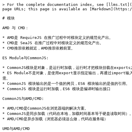
> For the complete documentation index, see [llms.txt](
page URLs; this page is available as [Markdown](https:/
# 模块

AMD 与 CMD：

* AMD是 RequireJS 在推广过程中对模块定义的规范化产出。

* CMD是 SeaJS 在推广过程中对模块定义的规范化产出。

* CMD推崇依赖就近，AMD推崇依赖前置。

ES Module与CommonJS:

* CommonJS模块是对象，是运行时加载，运行时才把模块挂载在expo
* ES Module不是对象，是使用export显示指定输出，再通过im
需。

* CommonJS 模块输出的是一个值的拷贝，ES6 模块输出的是值的引用。

* CommonJS 模块是运行时加载，ES6 模块是编译时输出接口

CommonJS与AMD/CMD:

* AMD/CMD是CommonJS在浏览器端的解决方案。

* CommonJS是同步加载（代码在本地，加载时间基本等于硬盘读取时间）。
* AMD/CMD是异步加载（浏览器必须这么做，代码在服务端）

UMD与AMD/CMD
