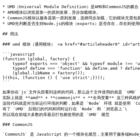
* UMD（Universal Module Definition）是AMD和CommonJS
* AMD模块以浏览器第一的原则发展，异步加载模块。

* CommonJS模块以服务器第一原则发展，选择同步加载，它的模块无需包装(unw
* UMD先判断是否支持Node.js的模块（exports）是否存在，存在则使
## 用法

### umd 模块（通用模块） <a href="#articleheader0" id="arti
```javascript

(function (global, factory) {

    typeof exports === 'object' && typeof module !== 'undefined' ? module.exports = factory() :

    typeof define === 'function' && define.amd ? define(factory) :

    (global.libName = factory());

}(this, (function () { 'use strict';})));

```

如果你在`js`文件头部看到这样的代码，那么这个文件使用的就是 `UMD` 规
实际上就是 **amd** + **commonjs** + **全局变量** 这三种风格的
这段代码就是对当前运行环境的判断，如果是 `Node` 环境 就是使用 `Com
有了 `UMD` 后我们的代码和同时运行在 `Node` 和 `浏览器上`\

所以现在前端大多数的库最后打包都使用的是 `UMD` 规范

### CommonJS

`CommonJS` 是 JavaScript 的一个模块化规范，主要用于服