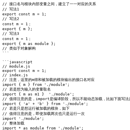
// 接口名与模块内部变量之间，建立了一一对应的关系

// 写法1

export const m = 1;

// 写法2

const m = 1；

export { m };

// 写法3

const m = 1；

export { m as module };

// 类似于对象解构

```

```javascript

// module.js

export const m = 1;

// index.js

// 注意，这里的m得和被加载的模块输出的接口名对应

import { m } from './module';

// 若是想为输入的变量取名

import { m as m1 }  './module';

// 值得注意的是，import是编译阶段，所以不能动态加载，比如下面写法
import { 'a' + 'b' } from './module';

// 若是只是想运行被加载的模块，如下

// 值得注意的是，即使加载两次也只是运行一次

import './module';

// 整体加载

import * as module from './module';
