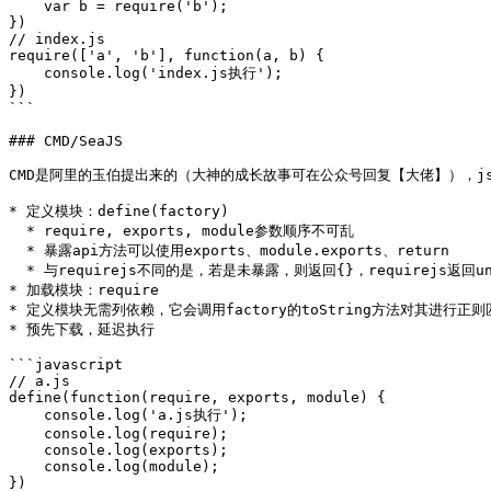
    var b = require('b');

})

// index.js

require(['a', 'b'], function(a, b) {

    console.log('index.js执行');

})

```

### CMD/SeaJS

CMD是阿里的玉伯提出来的（大神的成长故事可在公众号回复【大佬】），js
* 定义模块：define(factory)

  * require, exports, module参数顺序不可乱

  * 暴露api方法可以使用exports、module.exports、return

  * 与requirejs不同的是，若是未暴露，则返回{}，requirejs返回undefined

* 加载模块：require

* 定义模块无需列依赖，它会调用factory的toString方法对其进行正则
* 预先下载，延迟执行

```javascript

// a.js

define(function(require, exports, module) {

    console.log('a.js执行');

    console.log(require);

    console.log(exports);

    console.log(module);

})
