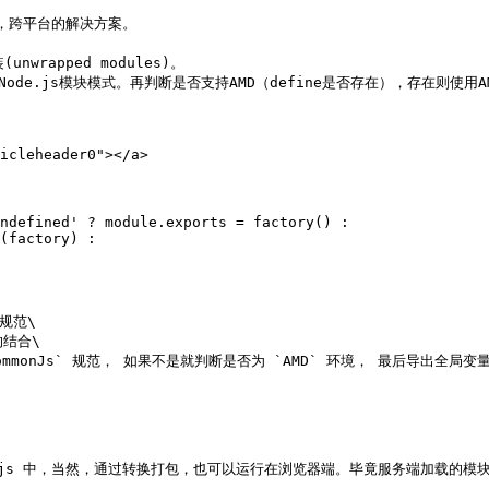
的糅合，跨平台的解决方案。

rapped modules)。

用Node.js模块模式。再判断是否支持AMD（define是否存在），存在则使用A
cleheader0"></a>

范\

结合\

monJs` 规范， 如果不是就判断是否为 `AMD` 环境， 最后导出全局变量\
务端Nodejs 中，当然，通过转换打包，也可以运行在浏览器端。毕竟服务端加