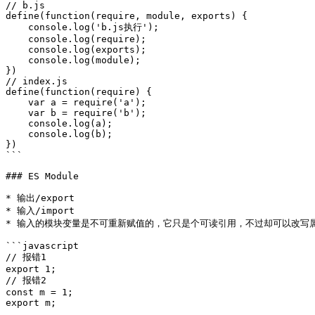
// b.js

define(function(require, module, exports) {

    console.log('b.js执行');

    console.log(require);

    console.log(exports);

    console.log(module);

})

// index.js

define(function(require) {

    var a = require('a');

    var b = require('b');

    console.log(a);

    console.log(b);

})

```

### ES Module

* 输出/export

* 输入/import

* 输入的模块变量是不可重新赋值的，它只是个可读引用，不过却可以改写属
```javascript

// 报错1

export 1;

// 报错2

const m = 1;

export m;
