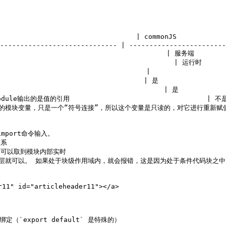
                                | commonJS             
----------------------------- | ------------------------
                                    | 服务端         
                                     | 运行时        
                                 |                    
                                 | 是                  
                                   | 是              
输出的是值的引用                                  | 
入的模块变量，只是一个“符号连接”，所以这个变量是只读的，对它进行重新赋值会报错。 | 
port命令输入。

系

，可以取到模块内部实时

模块顶层就可以。 如果处于块级作用域内，就会报错，这是因为处于条件代码块之中
1" id="articleheader11"></a>

定（`export default` 是特殊的）
