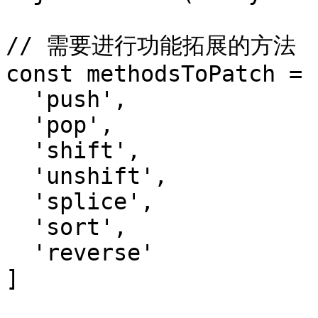
// 需要进行功能拓展的方法

const methodsToPatch = [
  'push',

  'pop',

  'shift',

  'unshift',

  'splice',

  'sort',

  'reverse'

]
