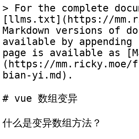
> For the complete docu
[llms.txt](https://mm.r
Markdown versions of do
available by appending 
page is available as [M
(https://mm.ricky.moe/f
bian-yi.md).

# vue 数组变异

什么是变异数组方法？
