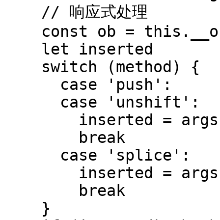
    // 响应式处理

    const ob = this.__ob__

    let inserted

    switch (method) {

      case 'push':

      case 'unshift':

        inserted = args

        break

      case 'splice':

        inserted = args.slice(2)

        break

    }
