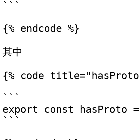
```

{% endcode %}

其中

{% code title="hasProto"
```

export const hasProto =
```
