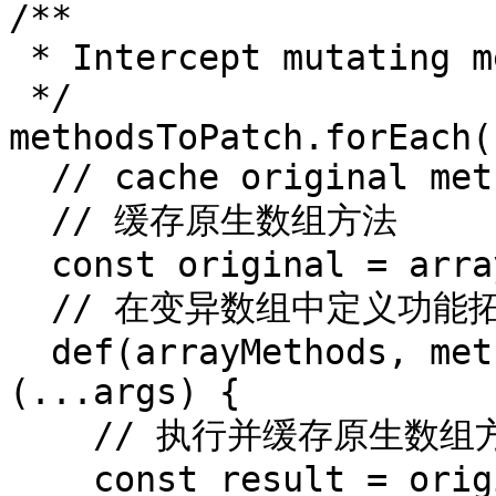
/**

 * Intercept mutating methods and emit events

 */

methodsToPatch.forEach(
  // cache original method

  // 缓存原生数组方法

  const original = arrayProto[method]

  // 在变异数组中定义功能拓展方法

  def(arrayMethods, method, function mutator 
(...args) {

    // 执行并缓存原生数组方法的执行结果

    const result = original.apply(this, args)
