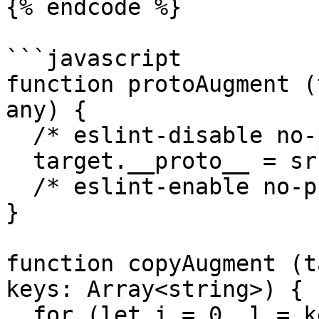
{% endcode %}

```javascript

function protoAugment (
any) {

  /* eslint-disable no-proto */

  target.__proto__ = src

  /* eslint-enable no-proto */

}

function copyAugment (t
keys: Array<string>) {

  for (let i = 0, l = keys.length; i < l; i++) {
